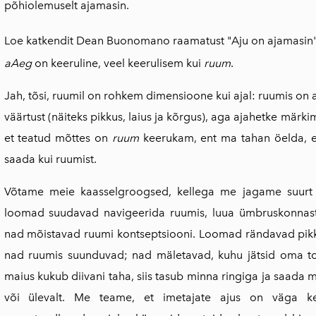
põhiolemuselt ajamasin.
Loe katkendit Dean Buonomano raamatust "Aju on ajamasin
aAeg
on keeruline, veel keerulisem kui
ruum
.
Jah, tõsi, ruumil on rohkem dimensioone kui ajal: ruumis on
väärtust (näiteks pikkus, laius ja kõrgus), aga ajahetke märki
et teatud mõttes on
ruum
keerukam, ent ma tahan öelda, et
saada kui ruumist.
Võtame meie kaasselgroogsed, kellega me jagame suurt 
loomad suudavad navigeerida ruumis, luua ümbruskonnast 
nad mõistavad ruumi kontseptsiooni. Loomad rändavad pik
nad ruumis suunduvad; nad mäletavad, kuhu jätsid oma toid
maius kukub diivani taha, siis tasub minna ringiga ja saada m
või ülevalt. Me teame, et imetajate ajus on väga ke