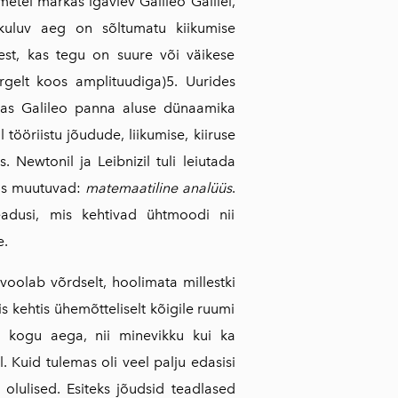
metel mär­kas igavlev Galileo Galilei,
s kuluv aeg on sõltumatu kiikumise
st, kas tegu on suure või väikese
rgelt koos ampli­tuudiga)5. Uurides
aitas Galileo panna aluse dünaamika
tööriistu jõudude, liikumise, kiiruse
 Newtonil ja Leibnizil tuli leiutada
jas muutuvad:
matemaatiline analüüs
.
eadusi, mis kehtivad ühtmoodi nii
e.
olab võrdselt, hoolimata millestki
s kehtis ühemõtteliselt kõigile ruumi
: kogu aega, nii mine­vikku kui ka
. Kuid tulemas oli veel palju edasisi
olulised. Esiteks jõudsid teadlased