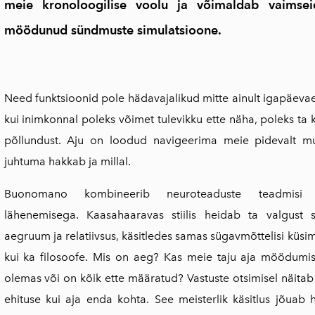
meie kronoloogilise voolu ja võimaldab vaimsei
möödunud sündmuste simulatsioone.
Need funktsioonid pole hädavajalikud mitte ainult igapäevae
kui inimkonnal poleks võimet tulevikku ette näha, poleks ta 
põllundust. Aju on loodud navigeerima meie pidevalt m
juhtuma hakkab ja millal.
Buonomano kombineerib neuroteaduste teadmisi laiau
lähenemisega. Kaasahaaravas stiilis heidab ta valgust s
aegruum ja relatiivsus, käsitledes samas sügavmõttelisi küsimu
kui ka filosoofe. Mis on aeg? Kas meie taju aja möödumis
olemas või on kõik ette määratud? Vastuste otsimisel näi
ehituse kui aja enda kohta. See
meisterlik käsitlus jõua