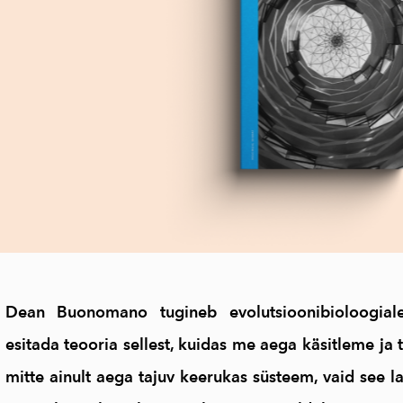
Dean Buonomano tugineb evolutsioonibioloogiale, 
esitada teooria sellest, kuidas me aega käsitleme ja 
mitte ainult aega tajuv keerukas süsteem, vaid see l