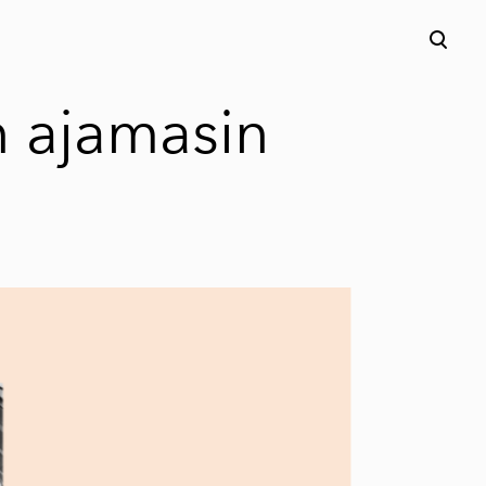
lisati ostukorvi.
Vaata ostukorvi
 ajamasin