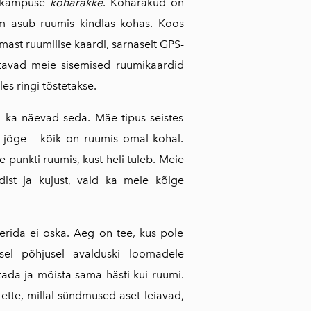
pokampuse
koharakke
. Koharakud on
oom asub ruumis kindlas kohas. Koos
ast ruumilise kaardi, sarnaselt GPS-
istavad meie sisemised ruumikaardid
es ringi tõstetakse.
 ka näevad seda. Mäe tipus seistes
t jõge – kõik on ruumis omal kohal.
 punkti ruumis, kust heli tuleb. Meie
ist ja kujust, vaid ka meie kõige
erida ei oska. Aeg on tee, kus pole
 sel põhjusel avalduski loomadele
itada ja mõista sama hästi kui ruumi.
tte, millal sündmused aset leiavad,