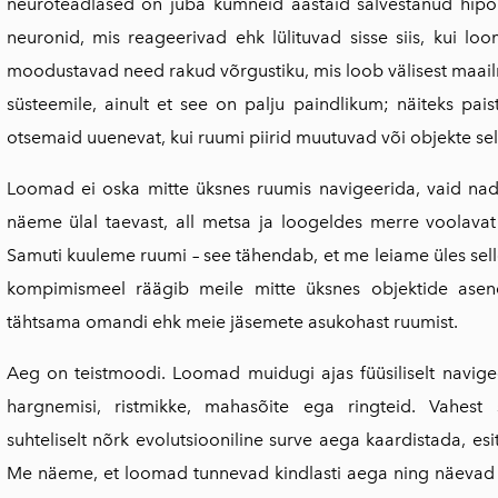
neuroteadlased on juba kümneid aastaid salvestanud hi
neuronid, mis reageerivad ehk lülituvad sisse siis, kui l
moodus­tavad need rakud võrgustiku, mis loob välisest maailm
süsteemile, ainult et see on palju paindlikum; näiteks pa
otsemaid uuenevat, kui ruumi piirid muutuvad või objekte sell
Loomad ei oska mitte üksnes ruumis navigeerida, vaid nad
näeme ülal taevast, all metsa ja loogeldes merre voolava
Samuti kuuleme ruumi – see tähendab, et me leiame üles selle
kompimismeel räägib meile mitte üksnes objektide asen­d
tähtsama omandi ehk meie jäsemete asukohast ruumist.
Aeg on teistmoodi. Loomad muidugi ajas füüsiliselt navige
hargnemisi, ristmikke, mahasõite ega ringteid. Vahest
suhteliselt nõrk evolutsiooniline surve aega kaardistada, es
Me näeme, et loomad tunnevad kindlasti aega ning näe­vad e