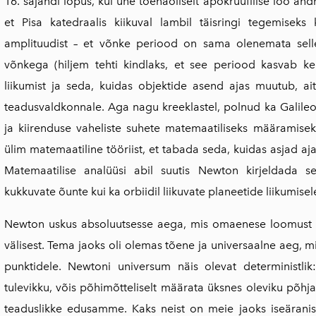
16. sajandi lõpus, kui ühe tõenäoliselt apokrüüfilise loo and
et Pisa katedraalis kiikuval lambil täisringi tegemisek
amplituudist – et võnke periood on sama olenemata selle
võn­kega (hiljem tehti kindlaks, et see periood kasvab ke
liikumist ja seda, kuidas objektide asend ajas muu­tub, 
teadusvaldkonnale. Aga nagu kreeklastel, polnud ka Galileol 
ja kiirenduse vaheliste suhete matemaatiliseks määramiseks.
ülim matemaatiline tööriist, et tabada seda, kui­das asjad a
Matemaatilise ana­lüüsi abil suutis Newton kirjeldada s
kukkuvate õunte kui ka orbiidil liikuvate planeetide liikumisel
Newton uskus absoluutsesse aega, mis omaenese loomust vo
välisest. Tema jaoks oli olemas tõene ja universaalne aeg, mi
punktidele. Newtoni universum näis olevat deterministlik
tulevikku, võis põhimõtteliselt määrata üksnes oleviku põhjal
teaduslikke edusamme. Kaks neist on meie jaoks iseäranis 