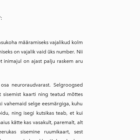
":
 asu­koha määramiseks vajalikud kolm
miseks on vajalik vaid üks number. Nii
 inimajul on ajast palju raskem aru
osa neuroraudvarast. Selgroogsed
sisemist kaarti ning teatud mõttes
ki vahemaid selge eesmärgiga, kuhu
u, ning isegi kutsikas teab, et kui
aius kätte kas vasakult, paremalt, alt
erukas sisemine ruumikaart, sest