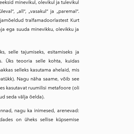
sid minevikul, olevikul ja tulevikul
al“, „all“, „vasakul“ ja „paremal“.
äljamõeldud tralfamadoorlastest Kurt
ja ega suuda minevikku, ole­vikku ja
, selle tajumiseks, esitamiseks ja
. Üks teooria selle kohta, kuidas
hakkas selleks kasutama ahelaid, mis
peatükk). Nagu näha saame, võib see
des kasutavat ruumilisi metafoore (oli
d seda välja öelda).
onnad, nagu ka inimesed, arenevad:
dades on üheks sellise küpsemise