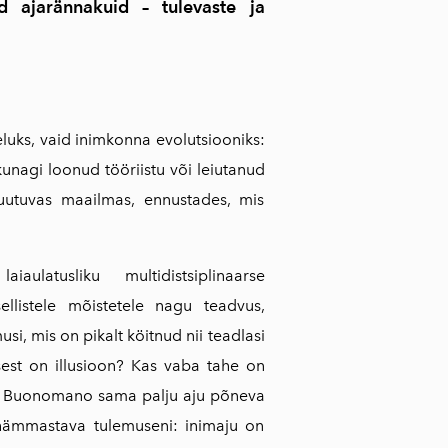
d ajarännakuid – tulevaste ja
luks, vaid inimkonna evolutsiooniks:
kunagi loonud tööriistu või leiutanud
uutuvas maailmas, ennustades, mis
latusliku multidistsiplinaarse
ellistele mõistetele nagu teadvus,
si, mis on pikalt köitnud nii teadlasi
est on illusioon? Kas vaba tahe on
tab Buonomano sama palju aju põneva
b hämmastava tulemuseni: inimaju on