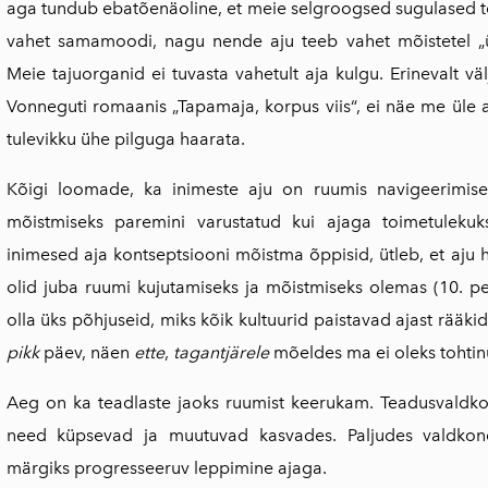
aga tundub ebatõenäoline, et meie selgroogsed sugulased teek
vahet samamoodi, nagu nende aju teeb vahet mõistetel „ülev
Meie tajuorganid ei tuvasta vahetult aja kulgu. Erinevalt v
Vonneguti romaanis „Tapamaja, korpus viis“, ei näe me üle a
tulevikku ühe pilguga haarata.
Kõigi loomade, ka inimeste aju on ruumis navigeerimiseks
mõistmiseks paremini varustatud kui ajaga toimetulekuks
inimesed aja kontsept­siooni mõistma õppisid, ütleb, et aju 
olid juba ruumi kujutamiseks ja mõistmiseks olemas (10. 
olla üks põhjuseid, miks kõik kultuurid paistavad ajast rääki
pikk
päev, näen
ette
,
tagantjärele
mõeldes ma ei oleks tohtinu
Aeg on ka teadlaste jaoks ruumist keerukam. Teadusvaldk
need küpsevad ja muutuvad kasvades. Paljudes valdkon
märgiks progresseeruv leppimine ajaga.