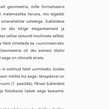
lt geo­meetria, mille formaliseeris
eli matemaatika haruna, mis tegeleb
omavaheliste suhe­tega. Eukleidese
 on üks kõige elegantsemaid ja
s sellise seisundi hoolimata sellest,
ama hästi nimetada ka
ruumimeetriaks
:
eomeetria oli üks esimesi tõelisi
i aega on võimalik eirata.
ei sobi­nud hästi uurimiseks, kuidas
ihtsam mõõta kui aega; tänapäeval on
uumi (7. peatükk). Pärast Eukleidest
 ja füüsikasse hakati aega kaasama.