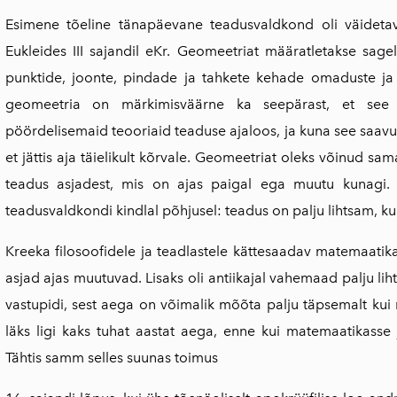
Esimene tõeline tänapäevane teadusvaldkond oli väidetava
Eukleides III sajandil eKr. Geomeetriat määratletakse sag
punktide, joonte, pindade ja tahkete kehade omaduste ja 
geomeetria on märkimisväärne ka seepärast, et see
pöördelisemaid teooriaid teaduse ajaloos, ja kuna see saavuta
et jättis aja täielikult kõrvale. Geomeetriat oleks võinud s
teadus asjadest, mis on ajas paigal ega muutu kunagi. G
teadusvaldkondi kindlal põhjusel: teadus on palju lihtsam, ku
Kreeka filosoofidele ja teadlastele kättesaadav matemaatika 
asjad ajas muutuvad. Lisaks oli antiikajal vahemaad palju l
vastupidi, sest aega on võimalik mõõta palju täpsemalt kui r
läks ligi kaks tuhat aastat aega, enne kui matemaatikasse
Tähtis samm selles suunas toimus