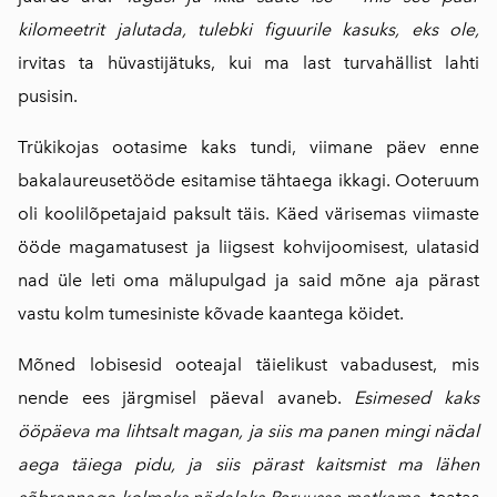
kilomeetrit jalutada, tulebki figuurile kasuks, eks ole,
irvitas ta hüvastijätuks, kui ma last turvahällist lahti
pusisin.
Trükikojas ootasime kaks tundi, viimane päev enne
bakalaureusetööde esitamise tähtaega ikkagi. Ooteruum
oli koolilõpetajaid paksult täis. Käed värisemas viimaste
ööde magamatusest ja liigsest kohvijoomisest, ulatasid
nad üle leti oma mälupulgad ja said mõne aja pärast
vastu kolm tumesiniste kõvade kaantega köidet.
Mõned lobisesid ooteajal täielikust vabadusest, mis
nende ees järgmisel päeval avaneb.
Esimesed kaks
ööpäeva ma lihtsalt magan, ja siis ma panen mingi nädal
aega täiega pidu, ja siis pärast kaitsmist ma lähen