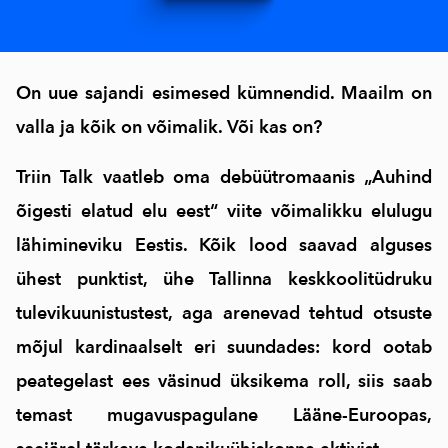
On uue sajandi esimesed kümnendid. Maailm on
valla ja kõik on võimalik. Või kas on?
Triin Talk vaatleb oma debüütromaanis „Auhind
õigesti elatud elu eest“ viite võimalikku elulugu
lähimineviku Eestis. Kõik lood saavad alguses
ühest punktist, ühe Tallinna keskkoolitüdruku
tulevikuunistustest, aga arenevad tehtud otsuste
mõjul kardinaalselt eri suundades: kord ootab
peategelast ees väsinud üksikema roll, siis saab
temast mugavuspagulane Lääne-Euroopas,