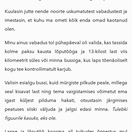
Kuulasin jutte nende noorte uskumatutest vabadustest ja
imestasin, et kuhu ma ometi kõik enda omad kaotanud
olen.
Minu ainus vabadus tol pühapäeval oli valida, kas tassida
kolme paksu kausta lõputööga ja 13-kilost last viis
kilomeetrit süles või minna bussiga, kus laps tõenäoliselt
kogu tee kontrollimatult karjub.
Valisin esialgu bussi, kuid mürgiste pilkude peale, millega
seal kisavat last ning tema vaigistamises võimetut ema
igast küljest pilduma hakati, otsustasin järgmises
peatuses siiski väljuda ja jalgsi edasi minna.
Tulebki
figuurile kasuks, eks ole.
Lapse ja lõputöö koorma all tuikudes õnnestus mul