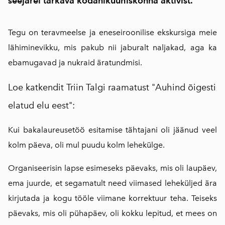
seejärel tärkava kodanikuühiskonna aktivist.
Tegu on teravmeelse ja eneseiroonilise ekskursiga meie
lähiminevikku, mis pakub nii jaburalt naljakad, aga ka
ebamugavad ja nukraid äratundmisi.
Loe katkendit Triin Talgi raamatust "Auhind õigesti
elatud elu eest":
Kui bakalaureusetöö esitamise tähtajani oli jäänud veel
kolm päeva, oli mul puudu kolm lehekülge.
Organiseerisin lapse esimeseks päevaks, mis oli laupäev,
ema juurde, et segamatult need viimased leheküljed ära
kirjutada ja kogu tööle viimane korrektuur teha. Teiseks
päevaks, mis oli pühapäev, oli kokku lepitud, et mees on