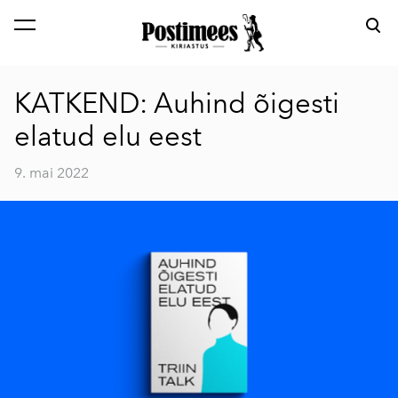
lisati ostukorvi.
Vaata ostukorvi
KATKEND: Auhind õigesti
elatud elu eest
9. mai 2022