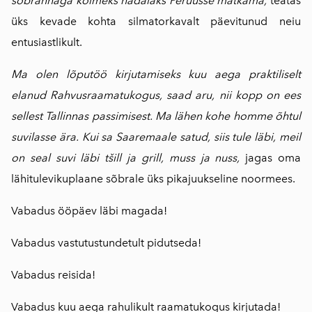
sõbrannaga kolmeks nädalaks Peruusse matkama,
teatas
üks kevade kohta silmatorkavalt päevitunud neiu
entusiastlikult.
Ma olen lõputöö kirjutamiseks kuu aega praktiliselt
elanud Rahvusraamatukogus, saad aru, nii kopp on ees
sellest Tallinnas passimisest. Ma lähen kohe homme õhtul
suvilasse ära. Kui sa Saaremaale satud, siis tule läbi, meil
on seal suvi läbi tšill ja grill, muss ja nuss,
jagas oma
lähitulevikuplaane sõbrale üks pikajuukseline noormees.
Vabadus ööpäev läbi magada!
Vabadus vastutustundetult pidutseda!
Vabadus reisida!
Vabadus kuu aega rahulikult raamatukogus kirjutada!