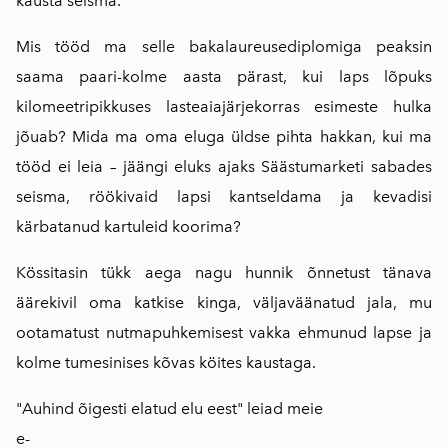
kausta seisma.
Mis tööd ma selle bakalaureusediplomiga peaksin
saama paari-kolme aasta pärast, kui laps lõpuks
kilomeetripikkuses lasteaiajärjekorras esimeste hulka
jõuab? Mida ma oma eluga üldse pihta hakkan, kui ma
tööd ei leia – jäängi eluks ajaks Säästumarketi sabades
seisma, röökivaid lapsi kantseldama ja kevadisi
kärbatanud kartuleid koorima?
Kössitasin tükk aega nagu hunnik õnnetust tänava
äärekivil oma katkise kinga, väljaväänatud jala, mu
ootamatust nutmapuhkemisest vakka ehmunud lapse ja
kolme tumesinises kõvas köites kaustaga.
"Auhind õigesti elatud elu eest" leiad meie
e-