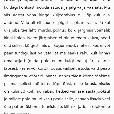
kuidagi kontsast mööda astuda ja jalg välja väänata. Mu
viis aastat vana kinga küljeõmblus oli lõplikult alla
andnud. Valu oli nii suur, et pigistas pisara välja. Ja kui
üks juba tee lahti murdis, polnud kõiki järgmisi võimalik
kinni hoida. Need järgmised ei olnud enam valust, need
olid sellest kõigest, mis oli kogunenud: mehest, kes ei või
paar tundigi last valvata, et ma saaks rahulikult linnas
oma asjad (mida pole enam kuigi palju) ära ajada;
lapsest, kes ei või kordki bussis vaikselt istuda, vaid peab
ilmtingimata võõraid inimesi nähes täiest kõrist röökima
pistma; sellest mõttetust lõputööst, mille koostamiseks
on kulunud kõik mu vabad hetked viimase aasta jooksul
ja millest pole muud kasu peale selle, et saan lisada veel
ühe paberitüki oma tunnistuste, kiituskirjade ja diplomite