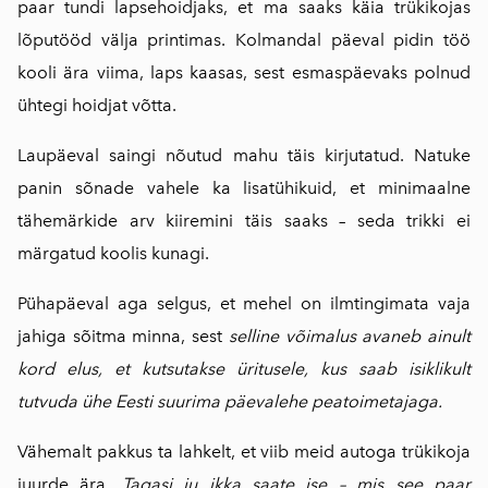
paar tundi lapsehoidjaks, et ma saaks käia trükikojas
lõputööd välja printimas. Kolmandal päeval pidin töö
kooli ära viima, laps kaasas, sest esmaspäevaks polnud
ühtegi hoidjat võtta.
Laupäeval saingi nõutud mahu täis kirjutatud. Natuke
panin sõnade vahele ka lisatühikuid, et minimaalne
tähemärkide arv kiiremini täis saaks – seda trikki ei
märgatud koolis kunagi.
Pühapäeval aga selgus, et mehel on ilmtingimata vaja
jahiga sõitma minna, sest
selline võimalus avaneb ainult
kord elus, et kutsutakse üritusele, kus saab isiklikult
tutvuda ühe Eesti suurima päevalehe peatoimetajaga.
Vähemalt pakkus ta lahkelt, et viib meid autoga trükikoja
juurde ära.
Tagasi ju ikka saate ise – mis see paar