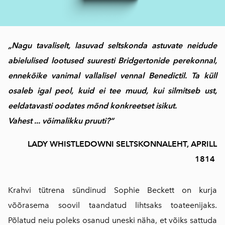
„Nagu tavaliselt, lasuvad seltskonda astuvate neidude
abielulised lootused suuresti Bridgertonide perekonnal,
ennekõike vanimal vallalisel vennal Benedictil. Ta küll
osaleb igal peol, kuid ei tee muud, kui silmitseb ust,
eeldatavasti oodates mõnd konkreetset isikut.
Vahest ... võimalikku pruuti?“
LADY WHISTLEDOWNI SELTSKONNALEHT, APRILL
1814
Krahvi tütrena sündinud Sophie Beckett on kurja
võõrasema soovil taandatud lihtsaks toateenijaks.
Põlatud neiu poleks osanud uneski näha, et võiks sattuda