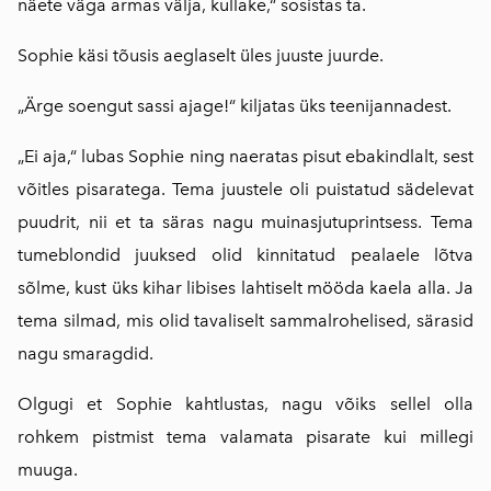
näete väga armas välja, kullake,“ sosistas ta.
Sophie käsi tõusis aeglaselt üles juuste juurde.
„Ärge soengut sassi ajage!“ kiljatas üks teenijannadest.
„Ei aja,“ lubas Sophie ning naeratas pisut ebakindlalt, sest
võitles pisaratega. Tema juustele oli puistatud sädelevat
puudrit, nii et ta säras nagu muinasjutuprintsess. Tema
tumeblondid juuksed olid kinnitatud pealaele lõtva
sõlme, kust üks kihar libises lahtiselt mööda kaela alla. Ja
tema silmad, mis olid tavaliselt sammalrohelised, särasid
nagu smaragdid.
Olgugi et Sophie kahtlustas, nagu võiks sellel olla
rohkem pistmist tema valamata pisarate kui millegi
muuga.