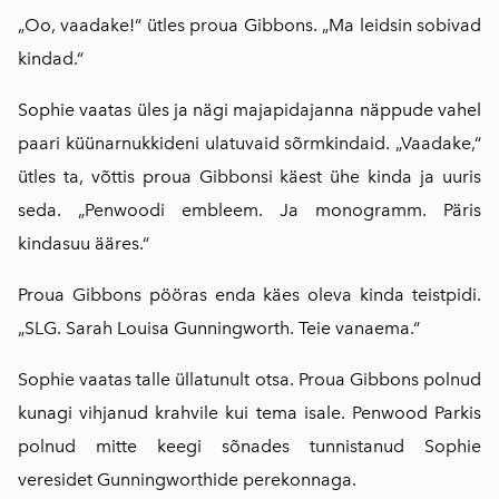
„Oo, vaadake!“ ütles proua Gibbons. „Ma leidsin sobivad
kindad.“
Sophie vaatas üles ja nägi majapidajanna näppude vahel
paari küünarnukkideni ulatuvaid sõrmkindaid. „Vaadake,“
ütles ta, võttis proua Gibbonsi käest ühe kinda ja uuris
seda. „Penwoodi embleem. Ja monogramm. Päris
kindasuu ääres.“
Proua Gibbons pööras enda käes oleva kinda teistpidi.
„SLG. Sarah Louisa Gunningworth. Teie vanaema.“
Sophie vaatas talle üllatunult otsa. Proua Gibbons polnud
kunagi vihjanud krahvile kui tema isale. Penwood Parkis
polnud mitte keegi sõnades tunnistanud Sophie
veresidet Gunningworthide perekonnaga.