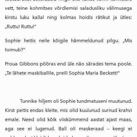
vett, teine kohmitses võrdlemisi saladusliku välimusega
kirstu luku kallal ning kolmas hoidis rätikut ja ütles:
„Ruttu! Ruttu!“
Sophie heitis neile kõigile hämmeldunud pilgu. „Mis
toimub?“
Proua Gibbons pööras end üle näo särades tema poole.
„Te lähete maskiballile, preili Sophia Maria Beckett!“
Tunnike hiljem oli Sophie tundmatuseni muutunud.
Kirst peitis endas kleite, mis olid kuulunud surnud krahvi
emale. Need olid kõik viiskümmend aastat ajast maas,
aga see ei lugenud. Ball oli maskeraad – keegi ei