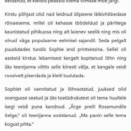
eeldanud, et kleidid peaksid olema viimase moe järgi.
Kirstu põhjast olid nad leidnud ülipeene läikivhõbedase
rõivaeseme, millel oli kehasse töödeldud ja pärlitega
kaunistatud pihikuosa ning alt laienev seelik ning mis oli
olnud väga populaarne eelmisel sajandil. Seda pelgalt
puudutades tundis Sophie end printsessina. Sellel oli
aastaid kirstus lebamisest kergelt kopitanud lõhn ning
üks teenijanna võttis selle kiiresti välja, et kangale veidi
roosivett piserdada ja kleiti tuulutada.
Sophiet oli vannitatud ja lõhnastatud, juuksed olid
soengusse seatud ja üks toatüdrukutest oli tema huultele
isegi veidi puna kandnud. „Ärge preili Rosamundile
öelge,“ oli teenijanna sosistanud. „Ma panin selle tema
kogust pihta.“