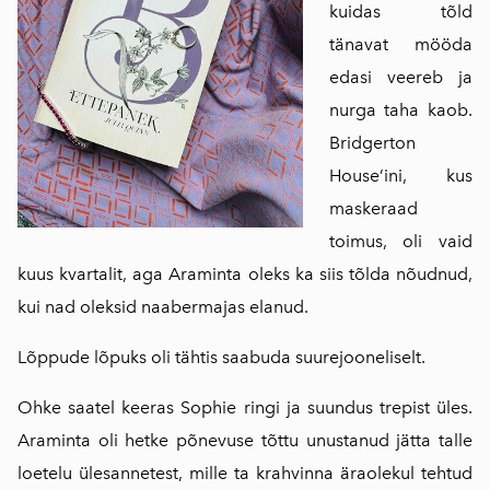
kuidas tõld
tänavat mööda
edasi veereb ja
nurga taha kaob.
Bridgerton
House’ini, kus
maskeraad
toimus, oli vaid
kuus kvartalit, aga Araminta oleks ka siis tõlda nõudnud,
kui nad oleksid naabermajas elanud.
Lõppude lõpuks oli tähtis saabuda suurejooneliselt.
Ohke saatel keeras Sophie ringi ja suundus trepist üles.
Araminta oli hetke põnevuse tõttu unustanud jätta talle
loetelu ülesannetest, mille ta krahvinna äraolekul tehtud