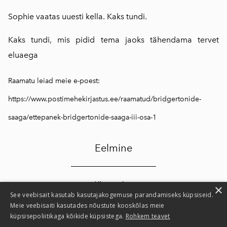
Sophie vaatas uuesti kella. Kaks tundi.
Kaks tundi, mis pidid tema jaoks tähendama tervet
eluaega
Raamatu leiad meie e-poest:
https://www.postimehekirjastus.ee/raamatud/bridgertonide-
saaga/ettepanek-bridgertonide-saaga-iii-osa-1
Eelmine
Järgmine
×
See veebisait kasutab kasutajakogemuse parandamiseks küpsiseid.
Meie veebisaiti kasutades nõustute kooskõlas meie
küpsisepoliitikaga kõikide küpsistega.
Rohkem teavet
Privaatsusteatis