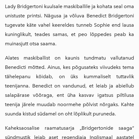
Lady Bridgertoni kuulsale maskiballile ja kohata seal oma
unistuste printsi. Nägusa ja võluva Benedict Bridgertoni
tugevate käte vahel keereldes tunneb Sophie end lausa
kuninglikult, teades samas, et peo lõppedes peab ka
muinasjutt otsa saama.
Alates maskiballist on kaunis tundmatu vallutanud
Benedicti mõtted. Ainus, kes põgusateks viivudeks tema
tähelepanu köidab, on üks kummaliselt tuttavlik
teenijanna. Benedict on vandunud, et leiab ja abiellub
salapärase võõraga, ent üha kasvav igatsus piltilusa
teenija järele muudab noormehe põlvist nõrgaks. Kahte
suunda kistud südamel on oht lõplikult puruneda.
Kaheksaosalise raamatusarja „Bridgertonide saaga“
sündmustik leiab aset regendiaja Inglismaal aastatel