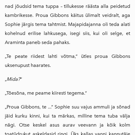
nad jõudsid tema tuppa – tillukesse räästa alla peidetud
kambrikesse. Proua Gibbons käitus ülimalt veidralt, aga
Sophie järgis tema tahtmist. Majapidajanna oli teda alati
kohelnud erilise lahkusega, isegi siis, kui oli selge, et
Araminta paneb seda pahaks.
„Te peate riidest lahti võtma,“ ütles proua Gibbons
uksenupust haarates.
„
Mida?
“
„Tõesõna, me peame kiiresti tegema.“
„Proua Gibbons, te ...“ Sophie suu vajus ammuli ja sõnad
jäid kurku kinni, kui ta märkas, milline tema tuba välja
nägi. Otse keskel asus aurav veevann ja kõik kolm
toatüdrukut askeldasid ringi. Üks kallas vanni kannutäie