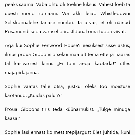
peaks saama. Vaba õhtu oli tõeline luksus! Vahest loeb ta
uuesti mõnd romaani. Või äkki leiab Whistledowni
Seltskonnalehe tänase numbri. Ta arvas, et oli näinud
Rosamundi seda varasel pärastlõunal oma tuppa viivat.
Aga kui Sophie Penwood House’i eesuksest sisse astus,
ilmus proua Gibbons otsekui maa alt tema ette ja haaras
tal käsivarrest kinni. „Ei tohi aega kaotada!“ ütles
majapidajanna.
Sophie vaatas talle otsa, justkui oleks too mõistuse
kaotanud. „Kuidas palun?“
Proua Gibbons tiris teda küünarnukist. „Tulge minuga
kaasa.“
Sophie lasi ennast kolmest trepijärgust üles juhtida, kuni