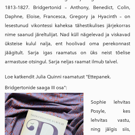
1813–1827. Bridgertonid – Anthony, Benedict, Colin,
Daphne, Eloise, Francesca, Gregory ja Hyacinth – on
lesestunud vikontessi kaheksa tähestikulises järjekorras
nime saanud järeltulijat. Nad küll nägelevad ja viskavad
üksteise kulul nalja, ent hoolivad oma perekonnast
jäägitult. Sarja igas raamatus on üks neist tõelise
armastuse otsingul.
Sarja neljas raamat ilmub talvel.
Loe katkendit Julia Quinni raamatust "Ettepanek.
Bridgertonide saaga III osa":
Sophie lehvitas
Posyle, kes
lehvitas vastu,
ning jälgis siis,