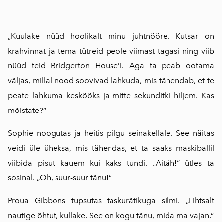
„Kuulake nüüd hoolikalt minu juhtnööre. Kutsar on
krahvinnat ja tema tütreid peole viimast tagasi ning viib
nüüd teid Bridgerton House’i. Aga ta peab ootama
väljas, millal nood soovivad lahkuda, mis tähendab, et te
peate lahkuma keskööks ja mitte sekunditki hiljem. Kas
mõistate?“
Sophie noogutas ja heitis pilgu seinakellale. See näitas
veidi üle üheksa, mis tähendas, et ta saaks maskiballil
viibida pisut kauem kui kaks tundi. „Aitäh!“ ütles ta
sosinal. „Oh, suur-suur tänu!“
Proua Gibbons tupsutas taskurätikuga silmi. „Lihtsalt
nautige õhtut, kullake. See on kogu tänu, mida ma vajan.“