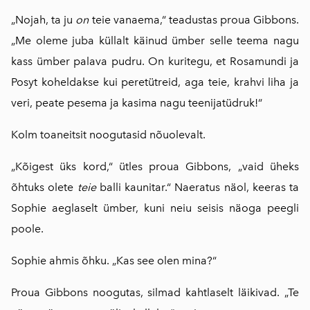
„Nojah, ta ju
on
teie vanaema,“ teadustas proua Gibbons.
„Me oleme juba küllalt käinud ümber selle teema nagu
kass ümber palava pudru. On kuritegu, et Rosamundi ja
Posyt koheldakse kui peretütreid, aga teie, krahvi liha ja
veri, peate pesema ja kasima nagu teenijatüdruk!“
Kolm toaneitsit noogutasid nõuolevalt.
„Kõigest üks kord,“ ütles proua Gibbons, „vaid üheks
õhtuks olete
teie
balli kaunitar.“ Naeratus näol, keeras ta
Sophie aeglaselt ümber, kuni neiu seisis näoga peegli
poole.
Sophie ahmis õhku. „Kas see olen mina?“
Proua Gibbons noogutas, silmad kahtlaselt läikivad. „Te