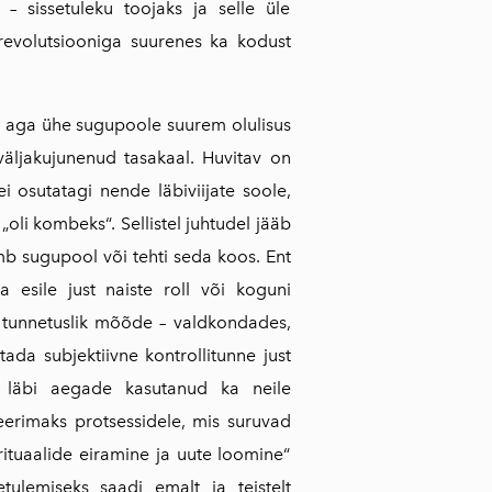
– sissetuleku toojaks ja selle üle
srevolutsiooniga suurenes ka kodust
ul aga ühe sugupoole suurem olulisus
väljakujunenud tasakaal. Huvitav on
 ei osutatagi nende läbiviijate soole,
 „oli kombeks“. Sellistel juhtudel jääb
mb sugupool või tehti seda koos. Ent
na esile just naiste roll või koguni
e tunnetuslik mõõde – valdkondades,
da subjektiivne kontrollitunne just
on läbi aegade kasutanud ka neile
erimaks protsessidele, mis suruvad
rituaalide eiramine ja uute loomine“
etulemiseks saadi emalt ja teistelt