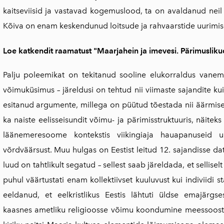
kaitseviisid ja vastavad kogemuslood, ta on avaldanud ne
Kõiva on enam keskendunud loitsude ja rahvaarstide uurimis
Loe katkendit raamatust "Maarjahein ja imevesi. Pärimuslikud 
Palju poleemikat on tekitanud sooline elukorraldus vanema
võimuküsimus – järeldusi on tehtud nii viimaste sajandite kui
esitanud argumente, millega on püütud tõestada nii äärmise
ka naiste eelisseisundit võimu- ja pärimisstruktuuris, näite
läänemeresoome kontekstis viikingiaja hauapanuseid u
võrdväärsust. Muu hulgas on Eestist leitud 12. sajandisse da
luud on tahtlikult segatud – sellest saab järeldada, et selliselt
puhul väärtustati enam kollektiivset kuuluvust kui indiviidi 
eeldanud, et eelkristlikus Eestis lähtuti üldse emajärgses
kaasnes ametliku religioosse võimu koondumine meessoost v