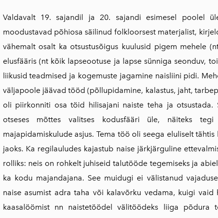
Valdavalt 19. sajandil ja 20. sajandi esimesel poolel ül
moodustavad põhiosa säilinud folkloorsest materjalist, kirjelda
vähemalt osalt ka otsustusõigus kuulusid pigem mehele (nt 
elusfääris (nt kõik lapseootuse ja lapse sünniga seonduv, t
liikusid teadmised ja kogemuste jagamine naisliini pidi. M
väljapoole jäävad tööd (põllupidamine, kalastus, jaht, tarbe
oli piirkonniti osa töid hilisajani naiste teha ja otsustada
otseses mõttes valitses kodusfääri üle, näiteks tegi
majapidamiskulude asjus. Tema töö oli seega eluliselt tähtis
jaoks. Ka regilauludes kajastub naise järkjärguline ettevalm
rolliks: neis on rohkelt juhiseid talutööde tegemiseks ja abiel
ka kodu majandajana. See muidugi ei välistanud vajaduse 
naise asumist adra taha või kalavõrku vedama, kuigi vaid 
kaasalöömist nn naistetöödel välitöödeks liiga põdura t