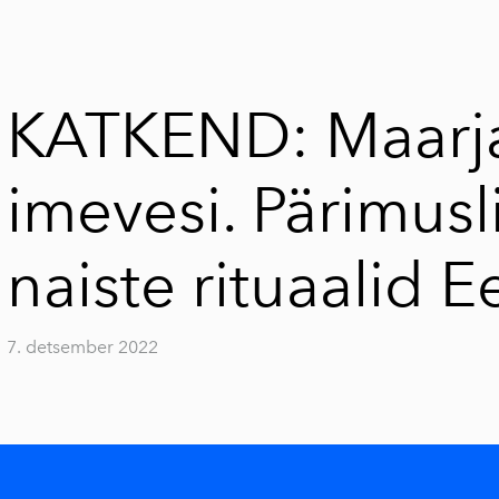
KATKEND: Maarja
imevesi. Pärimusl
naiste rituaalid E
7. detsember 2022