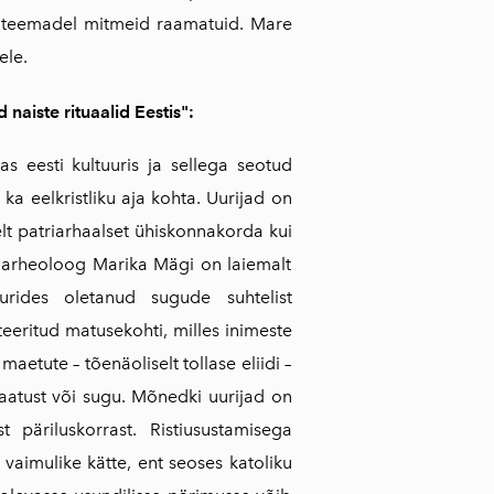
il teemadel mitmeid raamatuid. Mare
ele.
naiste rituaalid Eestis":
s eesti kultuuris ja sellega seotud
 ka eelkristliku aja kohta. Uurijad on
lt patriarhaalset ühiskonnakorda kui
ks arheoloog Marika Mägi on laiemalt
urides oletanud sugude suhtelist
teeritud matusekohti, milles inimeste
 maetute – tõenäoliselt tollase eliidi –
staatust või sugu. Mõnedki uurijad on
t päriluskorrast. Ristiusustamisega
aimulike kätte, ent seoses katoliku