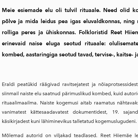
Meie esiemade elu oli tulvil rituaale. Need olid 
põlve ja mida leidus pea igas eluvaldkonnas, ning 
rolliga peres ja ühiskonnas. Folkloristid Reet Hii
erinevaid naise eluga seotud rituaale: olulisema
kombed, aastaringiga seotud tavad, tervise-, kaitse- ja
Eraldi peatükid räägivad ravitsejatest ja nõiaprotsessides
siinmail naiste elu saatnud pärimuslikud kombed, kuid autori
rituaalimaailma. Naiste kogemusi aitab raamatus nähtavaks 
vanimatest kättesaadavatest dokumentidest, 19. saja
käsikirjadest kuni lähiminevikus talletatud kogemuslugudeni.
Mõlemad autorid on viljakad teadlased. Reet Hiiemäe l