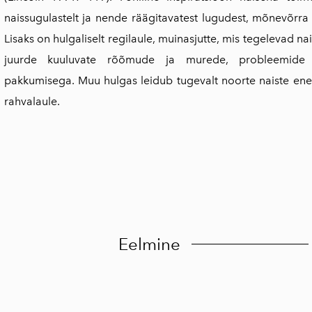
naissugulastelt ja nende räägitavatest lugudest, mõnevõrra k
Lisaks on hulgaliselt regilaule, muinasjutte, mis tegelevad n
juurde kuuluvate rõõmude ja murede, probleemide l
pakkumisega. Muu hulgas leidub tugevalt noorte naiste enes
rahvalaule.
Eelmine