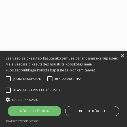
×
See veebisait kasutab kasutajakogemuse parandamiseks küpsiseid.
Meie veebisaiti kasutades nõustute kooskõlas meie
küpsisepoliitikaga kõikide küpsistega.
Rohkem teavet
Privaatsusteatis
JÕUDLUSKÜPSISED
REKLAAMKÜPSISED
Kasutustingimused
KLASSIFITSEERIMATA KÜPSISED
Privaatsuspoliitika
NÄITA ÜKSIKASJU
Kontaktid
NÕUSTU KÕIGIGA
KEELDU KÕIGIST
POWERED BY COOKIE-SCRIPT