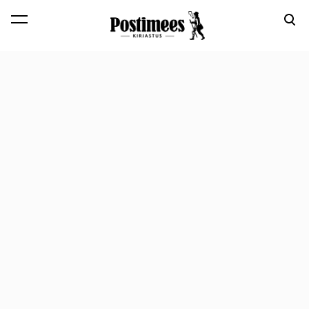
lisati ostukorvi.
Vaata ostukorvi