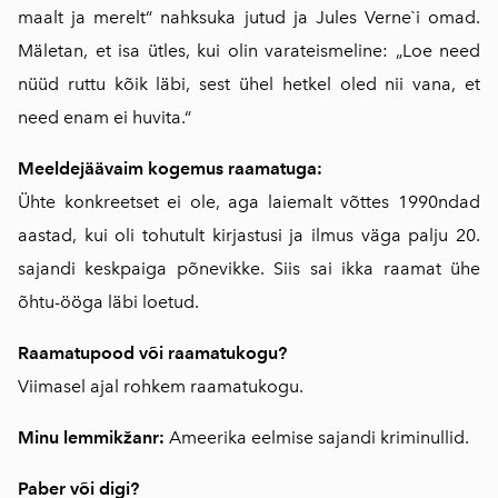
maalt ja merelt“ nahksuka jutud ja Jules Verne`i omad.
Mäletan, et isa ütles, kui olin varateismeline: „Loe need
nüüd ruttu kõik läbi, sest ühel hetkel oled nii vana, et
need enam ei huvita.“
Meeldejäävaim kogemus raamatuga:
Ühte konkreetset ei ole, aga laiemalt võttes 1990ndad
aastad, kui oli tohutult kirjastusi ja ilmus väga palju 20.
sajandi keskpaiga põnevikke. Siis sai ikka raamat ühe
õhtu-ööga läbi loetud.
Raamatupood või raamatukogu?
Viimasel ajal rohkem raamatukogu.
Minu lemmikžanr:
Ameerika eelmise sajandi kriminullid.
Paber või digi?