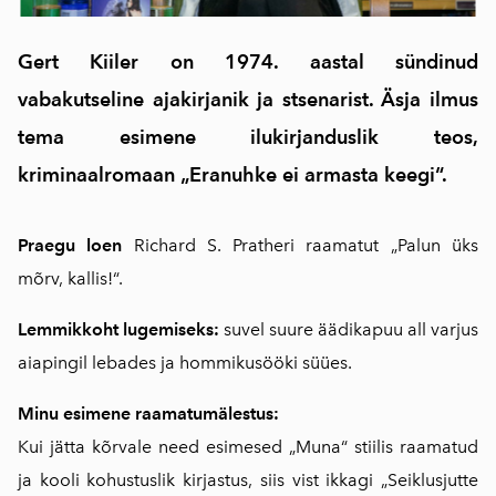
Gert Kiiler on 1974. aastal sündinud
vabakutseline ajakirjanik ja stsenarist. Äsja ilmus
tema esimene ilukirjanduslik teos,
kriminaalromaan „Eranuhke ei armasta keegi“.
Praegu loen
Richard S. Pratheri raamatut „Palun üks
mõrv, kallis!“.
Lemmikkoht lugemiseks:
suvel suure äädikapuu all varjus
aiapingil lebades ja hommikusööki süües.
Minu esimene raamatumälestus:
Kui jätta kõrvale need esimesed „Muna“ stiilis raamatud
ja kooli kohustuslik kirjastus, siis vist ikkagi „Seiklusjutte