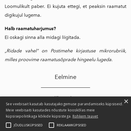
Loomulikult paber. Ei kujuta ettegi, et peaksin raamatut
digikujul lugema.
Halb raamatuharjumus?
Ei oskagi sinna alla midagi liigitada.
„Ridade vahel“ on Postimehe kirjastuse mikrorubriik,
milles proovime raamatusõprade hingeelu lugeda.
Eelmine
Järgmine
×
See veebisait kasutab kasutajakogemuse parandamiseks küpsiseid.
Meie veebisaiti kasutades nõustute kooskõlas meie
küpsisepoliitikaga kõikide küpsistega.
Rohkem teavet
Privaatsusteatis
JÕUDLUSKÜPSISED
REKLAAMKÜPSISED
Kasutustingimused