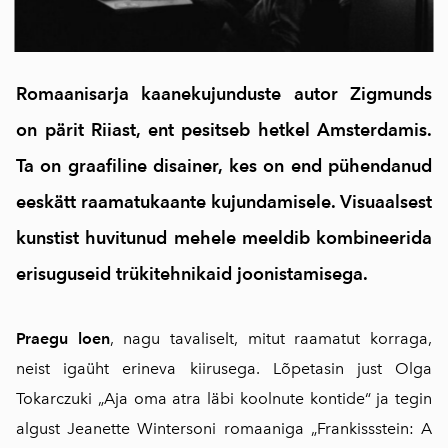
Romaanisarja kaanekujunduste autor Zigmunds
on pärit Riiast, ent pesitseb hetkel Amsterdamis.
Ta on graafiline disainer, kes on end pühendanud
eeskätt raamatukaante kujundamisele. Visuaalsest
kunstist huvitunud mehele meeldib kombineerida
erisuguseid trükitehnikaid joonistamisega.
Praegu loen
, nagu tavaliselt, mitut raamatut korraga,
neist igaüht erineva kiirusega. Lõpetasin just Olga
Tokarczuki „Aja oma atra läbi koolnute kontide“ ja tegin
algust Jeanette Wintersoni romaaniga „Frankissstein: A