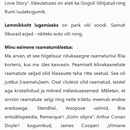
Love Story“. Käeulatuses on alati ka Gogoli lühijutud ning
Rumi luulekogumik.
Lemmikkoht lugemiseks
on park või voodi. Samuti
liikuvad asjad – näiteks auto või rong.
Minu esimene raamatumälestus:
Ma arvan, et see hiigelsuur nõukaaegne raamaturiiul Riia
korteris, kus ma üles kasvasin. Peamiselt kõvakaaneliste
raamatute seljad olid klaasuste taha ritta seatud. See oli
justkui [raamatu]sein. Osal riiuleist olid raamatud, teistel
aga kristallnõud ja mõned mälestusesemed. Mäletan, et
sirvisin raamatute selgi ning neile trükitu meenub endise
eredusega: Stendhal, Aisopose valmid, Riia
entsüklopeedia, Remarque’i „Kolm sõpra“, Arthur Conan
Doyle’i kogumikud, James Cooperi „Viimane