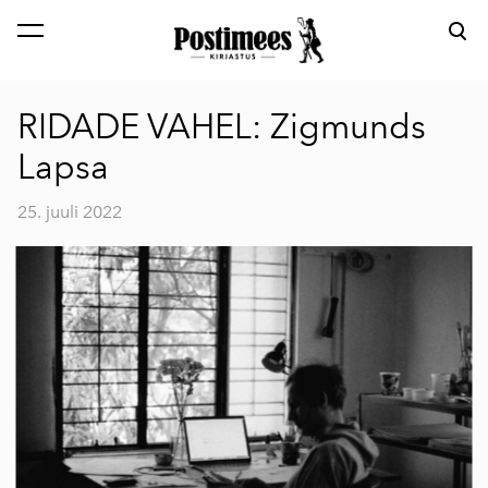
lisati ostukorvi.
Vaata ostukorvi
RIDADE VAHEL: Zigmunds
Lapsa
25. juuli 2022