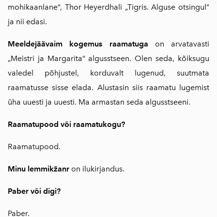
mohikaanlane“, Thor Heyerdhali „Tigris. Alguse otsingul”
ja nii edasi.
Meeldejäävaim kogemus raamatuga
on arvatavasti
„Meistri ja Margarita“ algusstseen. Olen seda, kõiksugu
valedel põhjustel, korduvalt lugenud, suutmata
raamatusse sisse elada. Alustasin siis raamatu lugemist
üha uuesti ja uuesti. Ma armastan seda algusstseeni.
Raamatupood või raamatukogu?
Raamatupood.
Minu lemmikžanr
on ilukirjandus.
Paber või digi?
Paber.