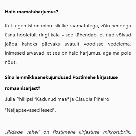
Halb raamatuharjumus?
Kui tegemist on minu isiklike raamatutega, võin nendega
üsna hooletult ringi käia – see tähendab, et nad võivad
jääda kaheks päevaks avatult voodisse vedelema.
Inimesed arvavad, et see on halb harjumus, aga ma pole
nõus.
Sinu lemmikkaanekujundused Postimehe kirjastuse
romaanisarjast?
Julia Phillipsi "Kadunud maa" ja Claudia Piñeiro
"Neljapäevased lesed".
„Ridade vahel“ on Postimehe kirjastuse mikrorubriik,