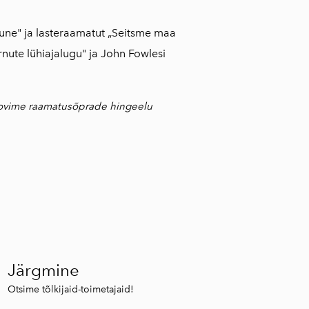
une" ja lasteraamatut „Seitsme maa
nute lühiajalugu" ja John Fowlesi
roovime raamatusõprade hingeelu
Järgmine
Otsime tõlkijaid-toimetajaid!