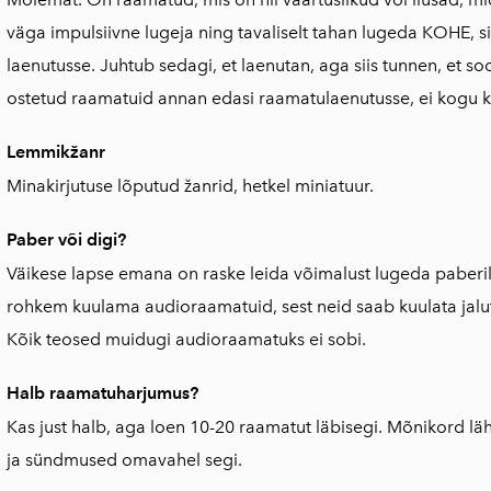
väga impulsiivne lugeja ning tavaliselt tahan lugeda KOHE, sii
laenutusse. Juhtub sedagi, et laenutan, aga siis tunnen, et so
ostetud raamatuid annan edasi raamatulaenutusse, ei kogu 
Lemmikžanr
Minakirjutuse lõputud žanrid, hetkel miniatuur.
Paber või digi?
Väikese lapse emana on raske leida võimalust lugeda paberil
rohkem kuulama audioraamatuid, sest neid saab kuulata jalutad
Kõik teosed muidugi audioraamatuks ei sobi.
Halb raamatuharjumus?
Kas just halb, aga loen 10-20 raamatut läbisegi. Mõnikord lä
ja sündmused omavahel segi.