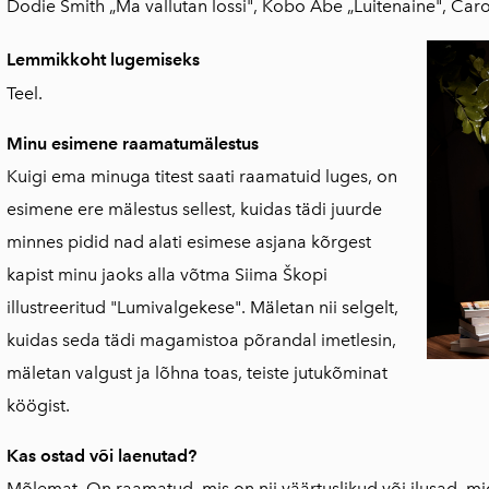
Dodie Smith „Ma vallutan lossi", Kobo Abe „Luitenaine", Caro
Lemmikkoht lugemiseks
Teel.
Minu e
simene raamatumälestus
Kuigi ema minuga titest saati raamatuid luges, on
esimene ere mälestus sellest, kuidas tädi juurde
minnes pidid nad alati esimese asjana kõrgest
kapist minu jaoks alla võtma Siima Škopi
illustreeritud "Lumivalgekese". Mäletan nii selgelt,
kuidas seda tädi magamistoa põrandal imetlesin,
mäletan valgust ja lõhna toas, teiste jutukõminat
köögist.
Kas ostad või laenutad?
Mõlemat. On raamatud, mis on nii väärtuslikud või ilusad, mi