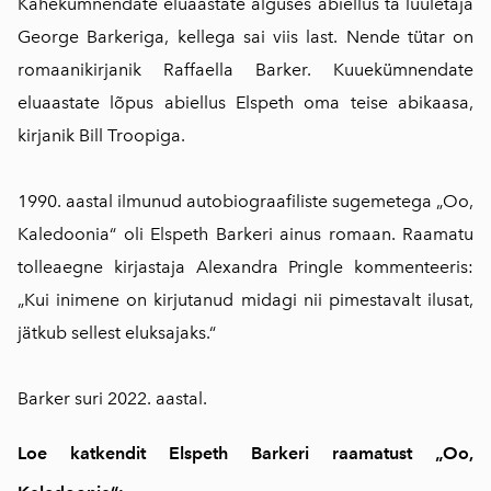
Kahekümnendate eluaastate alguses abiellus ta luuletaja
George Barkeriga, kellega sai viis last. Nende tütar on
romaanikirjanik Raffaella Barker. Kuuekümnendate
eluaastate lõpus abiellus Elspeth oma teise abikaasa,
kirjanik Bill Troopiga.
1990. aastal ilmunud autobiograafiliste sugemetega „Oo,
Kaledoonia“ oli Elspeth Barkeri ainus romaan. Raamatu
tolleaegne kirjastaja Alexandra Pringle kommenteeris:
„Kui inimene on kirjutanud midagi nii pimestavalt ilusat,
jätkub sellest eluksajaks.“
Barker suri 2022. aastal.
Loe katkendit Elspeth Barkeri raamatust „Oo,