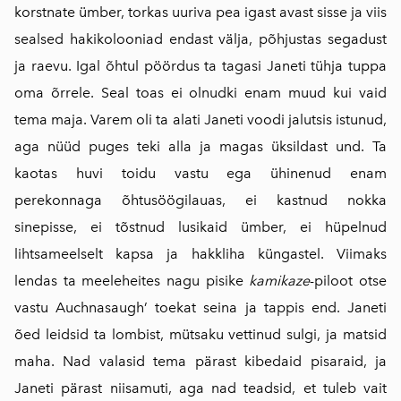
korstnate ümber, torkas uuriva pea igast avast sisse ja viis
sealsed hakikolooniad endast välja, põhjustas segadust
ja raevu. Igal õhtul pöördus ta tagasi Janeti tühja tuppa
oma õrrele. Seal toas ei olnudki enam muud kui vaid
tema maja. Varem oli ta alati Janeti voodi jalutsis istunud,
aga nüüd puges teki alla ja magas üksildast und. Ta
kaotas huvi toidu vastu ega ühinenud enam
perekonnaga õhtusöögilauas, ei kastnud nokka
sinepisse, ei tõstnud lusikaid ümber, ei hüpelnud
lihtsameelselt kapsa ja hakkliha küngastel. Viimaks
lendas ta meeleheites nagu pisike
kamikaze
-piloot otse
vastu Auchnasaugh’ toekat seina ja tappis end. Janeti
õed leidsid ta lombist, mütsaku vettinud sulgi, ja matsid
maha. Nad valasid tema pärast kibedaid pisaraid, ja
Janeti pärast niisamuti, aga nad teadsid, et tuleb vait