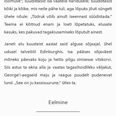
loomulik“; süüdistasid isa vaateid haridusele; süüdistasid
kõiki ja kõike, mis neile pähe tuli, aga lõpuks jõuti süngelt
ühele nõule: „Tüdruk võib ainult iseennast süüdistada.“
Teema ei köitnud enam ja loeti lõpetatuks, elusate
kasuks, kes pakuvad tagakiusamiseks lõputult ainest.
Janeti elu kuusteist aastat said alguse sõjaajal, ühel
udusel talveööl Edinburghis. Isa pääses sõjaväest
mõneks päevaks koju ja heitis pilgu sinisesse vitskorvi.
Siis astus ta akna alla ja vaatas tagasihoidlikku väljakut,
George’i-aegseid maju ja raagus puudelt pudenevat
lund. „See on ju kassisuurune,“ ütles ta.
Eelmine