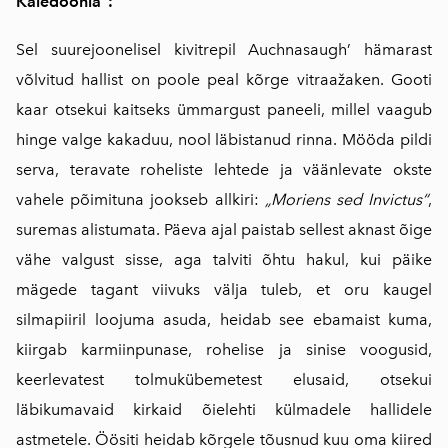
Kaledoonia“:
Sel suurejoonelisel kivitrepil Auchnasaugh’ hämarast
võlvitud hallist on poole peal kõrge vitraažaken. Gooti
kaar otsekui kaitseks ümmargust paneeli, millel vaagub
hinge valge kakaduu, nool läbistanud rinna. Mööda pildi
serva, teravate roheliste lehtede ja väänlevate okste
vahele põimituna jookseb allkiri:
„Moriens sed Invictus“
,
suremas alistumata. Päeva ajal paistab sellest aknast õige
vähe valgust sisse, aga talviti õhtu hakul, kui päike
mägede tagant viivuks välja tuleb, et oru kaugel
silmapiiril loojuma asuda, heidab see ebamaist kuma,
kiirgab karmiinpunase, rohelise ja sinise voogusid,
keerlevatest tolmukübemetest elusaid, otsekui
läbikumavaid kirkaid õielehti külmadele hallidele
astmetele. Öösiti heidab kõrgele tõusnud kuu oma kiired