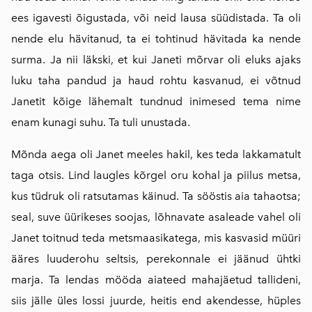
ees igavesti õigustada, või neid lausa süüdistada. Ta oli
nende elu hävitanud, ta ei tohtinud hävitada ka nende
surma. Ja nii läkski, et kui Janeti mõrvar oli eluks ajaks
luku taha pandud ja haud rohtu kasvanud, ei võtnud
Janetit kõige lähemalt tundnud inimesed tema nime
enam kunagi suhu. Ta tuli unustada.
Mõnda aega oli Janet meeles hakil, kes teda lakkamatult
taga otsis. Lind laugles kõrgel oru kohal ja piilus metsa,
kus tüdruk oli ratsutamas käinud. Ta sööstis aia tahaotsa;
seal, suve üürikeses soojas, lõhnavate asaleade vahel oli
Janet toitnud teda metsmaasikatega, mis kasvasid müüri
ääres luuderohu seltsis, perekonnale ei jäänud ühtki
marja. Ta lendas mööda aiateed mahajäetud tallideni,
siis jälle üles lossi juurde, heitis end akendesse, hüples