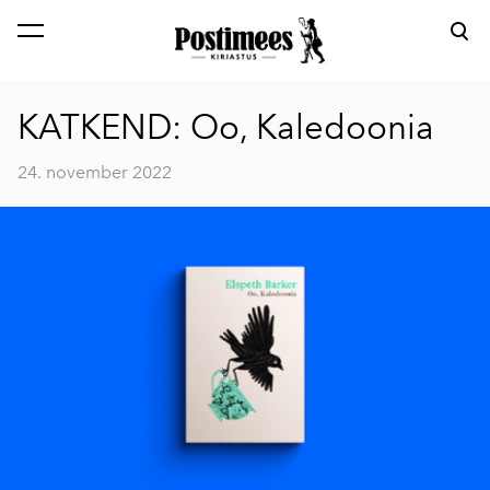
lisati ostukorvi.
Vaata ostukorvi
KATKEND: Oo, Kaledoonia
24. november 2022