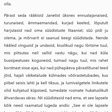
olla.
Pärast seda rääkisid Janetist üksnes ennustajanaised,
turunaised, ämmaemandad, kurjad keeled, lõputult
harjutasid nad oma süüdistuste litaaniat; süü pidi ju
olema, ja mõrvarit ei saanud keegi süüdistada. Nende
hääled vingusid ja undasid, kiuslikud nagu lörtsine tuul,
mis piitsutas neil sallid vastu nägu, kui nad küla
bussipeatuses kogunesid, tuimad nagu tuul, mis rahet
korstnast sisse ajas, kui nad pühapäeva pärastlõunal teed
jõid, hajali väiketalude külmades võõrastetubades, kus
piibel seisis lahti ja kell tiksus, ja lumivalgetele linikutele
olid kuhjatud küpsised, tumedate rosinate hukatuslikult
ähvardavas säras. Nii süüdistasid nad ema, et see lapsele
kõik need raamatud lugeda andis: „See ei ole lapsele