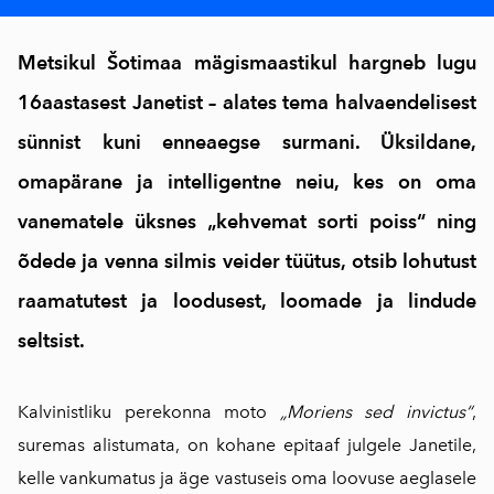
Metsikul Šotimaa mägismaastikul hargneb lugu
16aastasest Janetist – alates tema halvaendelisest
sünnist kuni enneaegse surmani. Üksildane,
omapärane ja intelligentne neiu, kes on oma
vanematele üksnes „kehvemat sorti poiss“ ning
õdede ja venna silmis veider tüütus, otsib lohutust
raamatutest ja loodusest, loomade ja lindude
seltsist.
Kalvinistliku perekonna moto
„Moriens sed invictus“
,
suremas alistumata, on kohane epitaaf julgele Janetile,
kelle vankumatus ja äge vastuseis oma loovuse aeglasele