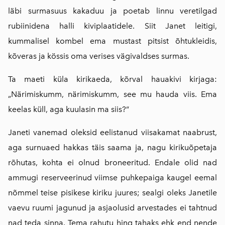
läbi surmasuus kakaduu ja poetab linnu veretilgad
rubiinidena halli kiviplaatidele. Siit Janet leitigi,
kummalisel kombel ema mustast pitsist õhtukleidis,
kõveras ja kössis oma verises vägivaldses surmas.
Ta maeti küla kirikaeda, kõrval hauakivi kirjaga:
„Närimiskumm, närimiskumm, see mu hauda viis. Ema
keelas küll, aga kuulasin ma siis?“
Janeti vanemad oleksid eelistanud viisakamat naabrust,
aga surnuaed hakkas täis saama ja, nagu kirikuõpetaja
rõhutas, kohta ei olnud broneeritud. Endale olid nad
ammugi reserveerinud viimse puhkepaiga kaugel eemal
nõmmel teise pisikese kiriku juures; sealgi oleks Janetile
vaevu ruumi jagunud ja asjaolusid arvestades ei tahtnud
nad teda sinna. Tema rahutu hing tahaks ehk end nende