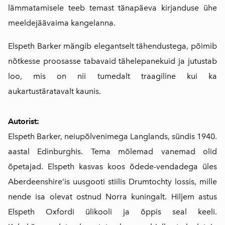
lämmatamisele teeb temast tänapäeva kirjanduse ühe
meeldejäävaima kangelanna.
Elspeth Barker mängib elegantselt tähendustega, põimib
nõtkesse proosasse tabavaid tähelepanekuid ja jutustab
loo, mis on nii tumedalt traagiline kui ka
aukartustäratavalt kaunis.
Autorist:
Elspeth Barker, neiupõlvenimega Langlands, sündis 1940.
aastal Edinburghis. Tema mõlemad vanemad olid
õpetajad. Elspeth kasvas koos õdede-vendadega üles
Aberdeenshire’is uusgooti stiilis Drumtochty lossis, mille
nende isa olevat ostnud Norra kuningalt. Hiljem astus
Elspeth Oxfordi ülikooli ja õppis seal keeli.