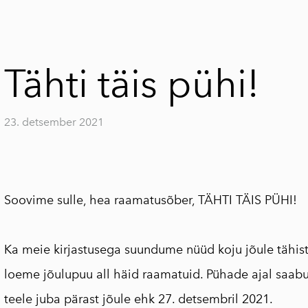
Tähti täis pühi!
23. detsember 2021
Soovime sulle, hea raamatusõber, TÄHTI TÄIS PÜHI!
Ka meie kirjastusega suundume nüüd koju jõule tähi
loeme jõulupuu all häid raamatuid. Pühade ajal saa
teele juba pärast jõule ehk 27. detsembril 2021.