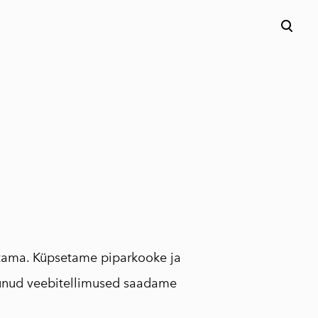
lisati ostukorvi.
Vaata ostukorvi
stama. Küpsetame piparkooke ja
bunud veebitellimused saadame