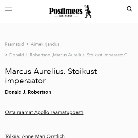
lisati ostukorvi.
Vaata ostukorvi
Raamatud
Aimekirjandus
Donald J. Robertson „Marcus Aurelius. Stoikust imperaator”
Marcus Aurelius. Stoikust
imperaator
Donald J. Robertson
Osta raamat Apollo raamatupoest!
Tõlkija: Anne-Mari Orntlich