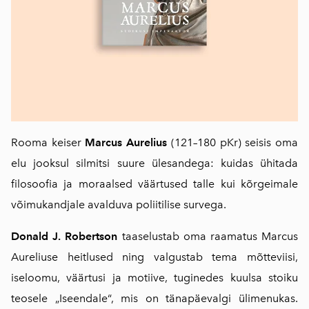
Rooma keiser
Marcus Aurelius
(121–180 pKr) seisis oma
elu jooksul silmitsi suure ülesandega: kuidas ühitada
filosoofia ja moraalsed väärtused talle kui kõrgeimale
võimukandjale avalduva poliitilise survega.
Donald J. Robertson
taaselustab oma raamatus Marcus
Aureliuse heitlused ning valgustab tema mõtteviisi,
iseloomu, väärtusi ja motiive, tuginedes kuulsa stoiku
teosele „Iseendale“, mis on tänapäevalgi ülimenukas.