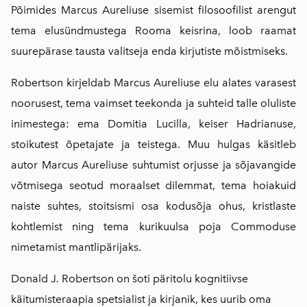
Põimides Marcus Aureliuse sisemist filosoofilist arengut
tema elusündmustega Rooma keisrina, loob raamat
suurepärase tausta valitseja enda kirjutiste mõistmiseks.
Robertson kirjeldab Marcus Aureliuse elu alates varasest
noorusest, tema vaimset teekonda ja suhteid talle oluliste
inimestega: ema Domitia Lucilla, keiser Hadrianuse,
stoikutest õpetajate ja teistega. Muu hulgas käsitleb
autor Marcus Aureliuse suhtumist orjusse ja sõjavangide
võtmisega seotud moraalset dilemmat, tema hoiakuid
naiste suhtes, stoitsismi osa kodusõja ohus, kristlaste
kohtlemist ning tema kurikuulsa poja Commoduse
nimetamist mantlipärijaks.
Donald J. Robertson on šoti päritolu kognitiivse
käitumisteraapia spetsialist ja kirjanik, kes uurib oma