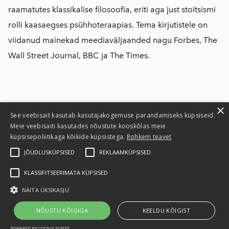
raamatutes klassikalise filosoofia, eriti aga just stoitsismi
rolli kaasaegses psühhoteraapias. Tema kirjutistele on
viidanud mainekad meediaväljaanded nagu Forbes, The
Wall Street Journal, BBC ja The Times.
×
See veebisait kasutab kasutajakogemuse parandamiseks küpsiseid.
Meie veebisaiti kasutades nõustute kooskõlas meie
küpsisepoliitikaga kõikide küpsistega.
Rohkem teavet
Privaatsusteatis
JÕUDLUSKÜPSISED
REKLAAMKÜPSISED
Kasutustingimused
KLASSIFITSEERIMATA KÜPSISED
Privaatsuspoliitika
NÄITA ÜKSIKASJU
Kontaktid
NÕUSTU KÕIGIGA
KEELDU KÕIGIST
POWERED BY COOKIE-SCRIPT