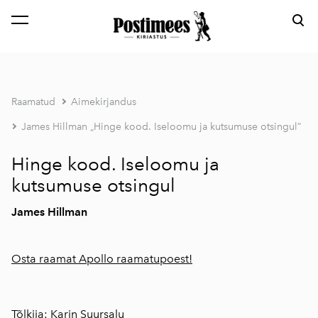
lisati ostukorvi.
Vaata ostukorvi
Raamatud
Aimekirjandus
James Hillman „Hinge kood. Iseloomu ja kutsumuse otsingul”
Hinge kood. Iseloomu ja
kutsumuse otsingul
James Hillman
Osta raamat Apollo raamatupoest!
Tõlkija: Karin Suursalu