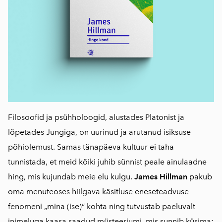
Filosoofid ja psühholoogid, alustades Platonist ja
lõpetades Jungiga, on uurinud ja arutanud isiksuse
põhiolemust. Samas tänapäeva kultuur ei taha
tunnistada, et meid kõiki juhib sünnist peale ainulaadne
hing, mis kujundab meie elu kulgu.
James Hillman
pakub
oma menuteoses hiilgava käsitluse eneseteadvuse
fenomeni „mina (ise)“ kohta ning tutvustab paeluvalt
inimeluga kaasa saadud müsteeriumi, mis sunnib küsima: