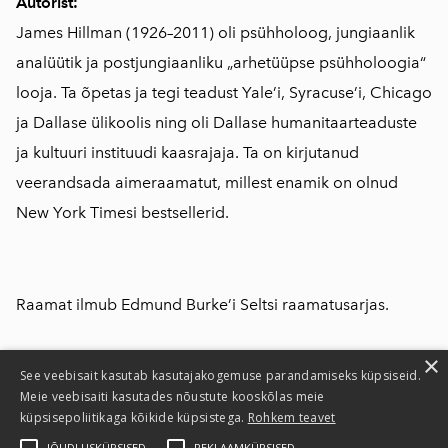
Autorist:
James Hillman (1926–2011) oli psühholoog, jungiaanlik
analüütik ja postjungiaanliku „arhetüüpse psühholoogia“
looja. Ta õpetas ja tegi teadust Yale’i, Syracuse’i, Chicago
ja Dallase ülikoolis ning oli Dallase humanitaarteaduste
ja kultuuri instituudi kaasrajaja. Ta on kirjutanud
veerandsada aimeraamatut, millest enamik on olnud
New York Timesi bestsellerid.
Raamat ilmub Edmund Burke’i Seltsi raamatusarjas.
×
See veebisait kasutab kasutajakogemuse parandamiseks küpsiseid.
Meie veebisaiti kasutades nõustute kooskõlas meie
küpsisepoliitikaga kõikide küpsistega.
Rohkem teavet
Privaatsusteatis
JÕUDLUSKÜPSISED
REKLAAMKÜPSISED