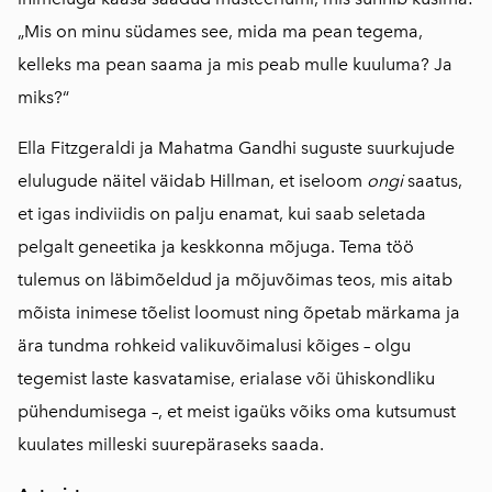
„Mis on minu südames see, mida ma pean tegema,
kelleks ma pean saama ja mis peab mulle kuuluma? Ja
miks?“
Ella Fitzgeraldi ja Mahatma Gandhi suguste suurkujude
elulugude näitel väidab Hillman, et iseloom
ongi
saatus,
et igas indiviidis on palju enamat, kui saab seletada
pelgalt geneetika ja keskkonna mõjuga. Tema töö
tulemus on läbimõeldud ja mõjuvõimas teos, mis aitab
mõista inimese tõelist loomust ning õpetab märkama ja
ära tundma rohkeid valikuvõimalusi kõiges – olgu
tegemist laste kasvatamise, erialase või ühiskondliku
pühendumisega –, et meist igaüks võiks oma kutsumust
kuulates milleski suurepäraseks saada.