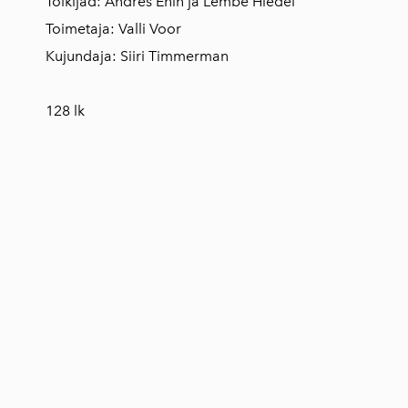
Tõlkijad: Andres Ehin ja Lembe Hiedel
Toimetaja: Valli Voor
Kujundaja: Siiri Timmerman
128 lk