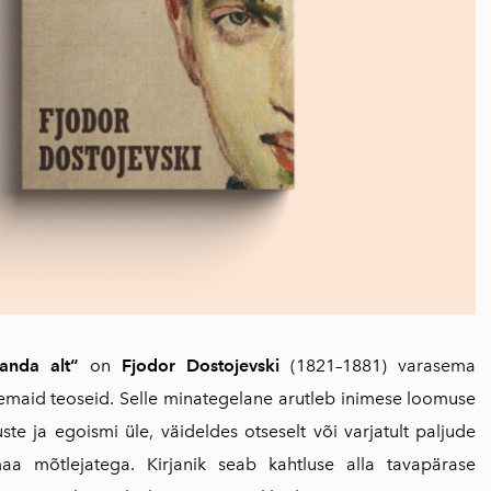
anda alt“
on
Fjodor Dostojevski
(1821–1881) varasema
emaid teoseid. Selle minategelane arutleb inimese loomuse
ste ja egoismi üle, väideldes otseselt või varjatult paljude
a mõtlejatega. Kirjanik seab kahtluse alla tavapärase