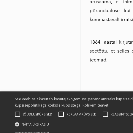
arusaama, et inim
põrandaaluse kui 
kummastavalt irrats
1864. aastal kirjut
seetõttu, et selles
teemad.
See veebisait kasutab kasutajakogemuse parandamiseks küpsiseid.
küpsisepoliitikaga kõikide küpsistega.
Rohkem teavet
JÕUDLUSKÜPSISED
REKLAAMKÜPSISED
KLASSIFITSEE
Privaatsusteatis
NÄITA ÜKSIKASJU