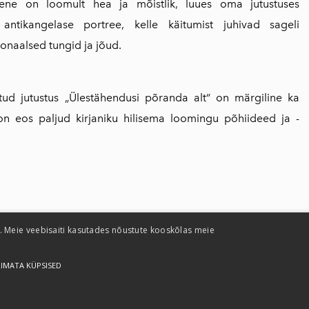
ene on loomult hea ja mõistlik, luues oma jutustuses
antikangelase portree, kelle käitumist juhivad sageli
ionaalsed tungid ja jõud.
atud jutustus „Ülestähendusi põranda alt“ on märgiline ka
 on eos paljud kirjaniku hilisema loomingu põhiideed ja -
 Meie veebisaiti kasutades nõustute kooskõlas meie
RIMATA KÜPSISED
Kasutustingimused
Privaatsuspol