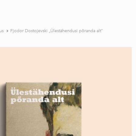
us
Fjodor Dostojevski „Ülestähendusi põranda alt”