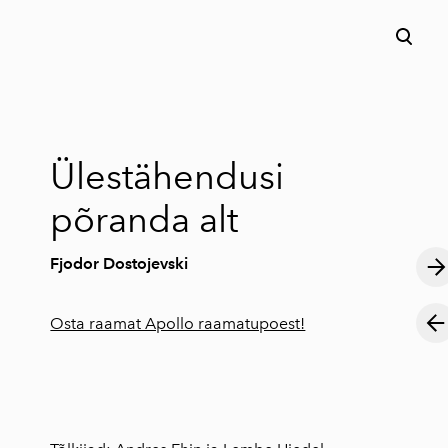
lisati ostukorvi.
Vaata ostukorvi
Ülestähendusi
põranda alt
Fjodor Dostojevski
Osta raamat Apollo raamatupoest!