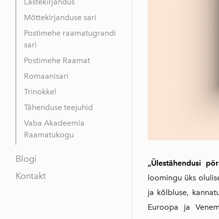
Lastekirjandus
Mõttekirjanduse sari
Postimehe raamatugrandi
sari
Postimehe Raamat
Romaanisari
Trinokkel
Tähenduse teejuhid
Vaba Akadeemia
Raamatukogu
Blogi
„Ülestähendusi põr
Kontakt
loomingu üks olulis
ja kõlbluse, kannatu
Euroopa ja Venema