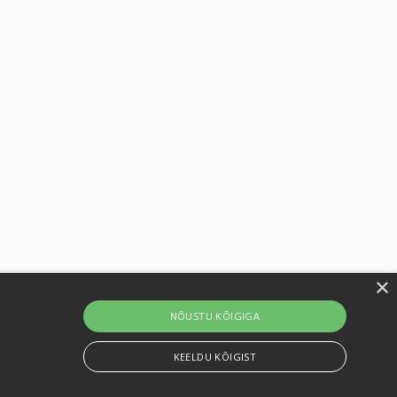
×
NÕUSTU KÕIGIGA
iitika
Kontaktid
KEELDU KÕIGIST