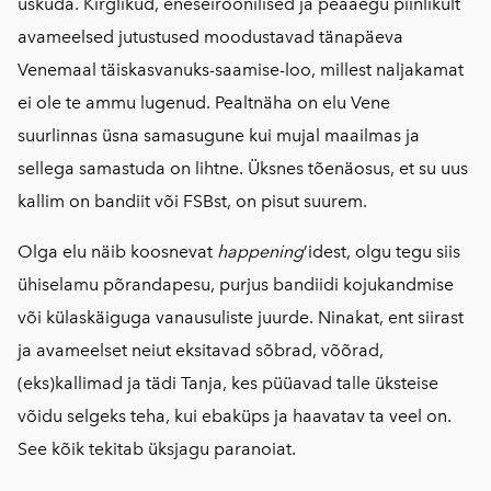
uskuda. Kirglikud, eneseiroonilised ja peaaegu piinlikult
avameelsed jutustused moodustavad tänapäeva
Venemaal täiskasvanuks-saamise-loo, millest naljakamat
ei ole te ammu lugenud. Pealtnäha on elu Vene
suurlinnas üsna samasugune kui mujal maailmas ja
sellega samastuda on lihtne. Üksnes tõenäosus, et su uus
kallim on bandiit või FSBst, on pisut suurem.
Olga elu näib koosnevat
happening
’idest, olgu tegu siis
ühiselamu põrandapesu, purjus bandiidi kojukandmise
või külaskäiguga vanausuliste juurde. Ninakat, ent siirast
ja avameelset neiut eksitavad sõbrad, võõrad,
(eks)kallimad ja tädi Tanja, kes püüavad talle üksteise
võidu selgeks teha, kui ebaküps ja haavatav ta veel on.
See kõik tekitab üksjagu paranoiat.