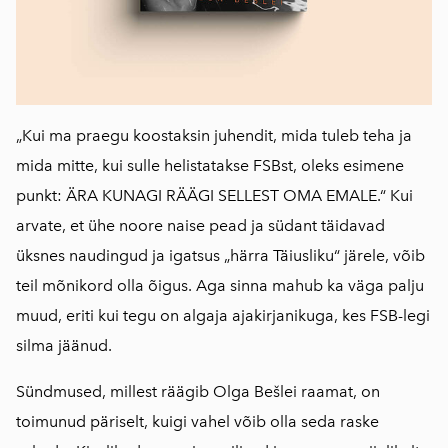
„Kui ma praegu koostaksin juhendit, mida tuleb teha ja
mida mitte, kui sulle helistatakse FSBst, oleks esimene
punkt: ÄRA KUNAGI RÄÄGI SELLEST OMA EMALE.“ Kui
arvate, et ühe noore naise pead ja südant täidavad
üksnes naudingud ja igatsus „härra Täiusliku“ järele, võib
teil mõnikord olla õigus. Aga sinna mahub ka väga palju
muud, eriti kui tegu on algaja ajakirjanikuga, kes FSB-legi
silma jäänud.
Sündmused, millest räägib Olga Bešlei raamat, on
toimunud päriselt, kuigi vahel võib olla seda raske