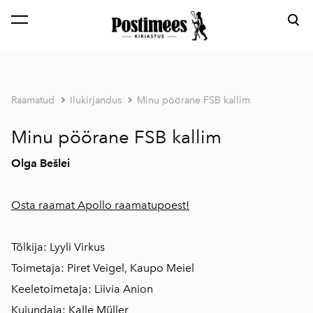
lisati ostukorvi.
Vaata ostukorvi
Raamatud
Ilukirjandus
Minu pöörane FSB kallim
Minu pöörane FSB kallim
Olga Bešlei
Osta raamat Apollo raamatupoest!
Tõlkija: Lyyli Virkus
Toimetaja: Piret Veigel, Kaupo Meiel
Keeletoimetaja: Liivia Anion
Kujundaja: Kalle Müller