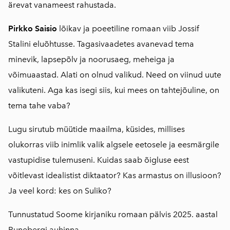
ärevat vanameest rahustada.
Pirkko Saisio
lõikav ja poeetiline romaan viib Jossif
Stalini eluõhtusse. Tagasivaadetes avanevad tema
minevik, lapsepõlv ja noorusaeg, meheiga ja
võimuaastad. Alati on olnud valikud. Need on viinud uute
valikuteni. Aga kas isegi siis, kui mees on tahtejõuline, on
tema tahe vaba?
Lugu sirutub müütide maailma, küsides, millises
olukorras viib inimlik valik algsele eetosele ja eesmärgile
vastupidise tulemuseni. Kuidas saab õigluse eest
võitlevast idealistist diktaator? Kas armastus on illusioon?
Ja veel kord: kes on Suliko?
Tunnustatud Soome kirjaniku romaan pälvis 2025. aastal
Runebergi auhinna.