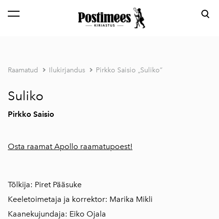
lisati ostukorvi.
Vaata ostukorvi
Raamatud
Ilukirjandus
Pirkko Saisio „Suliko”
Suliko
Pirkko Saisio
Osta raamat Apollo raamatupoest!
Tõlkija: Piret Pääsuke
Keeletoimetaja ja korrektor: Marika Mikli
Kaanekujundaja: Eiko Ojala