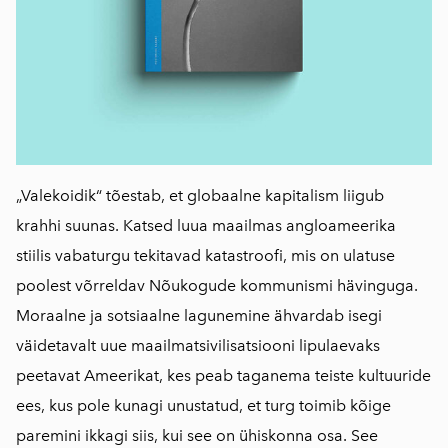
„Valekoidik“ tõestab, et globaalne kapitalism liigub
krahhi suunas. Katsed luua maailmas angloameerika
stiilis vabaturgu tekitavad katastroofi, mis on ulatuse
poolest võrreldav Nõukogude kommunismi hävinguga.
Moraalne ja sotsiaalne lagunemine ähvardab isegi
väidetavalt uue maailmatsivilisatsiooni lipulaevaks
peetavat Ameerikat, kes peab taganema teiste kultuuride
ees, kus pole kunagi unustatud, et turg toimib kõige
paremini ikkagi siis, kui see on ühiskonna osa. See