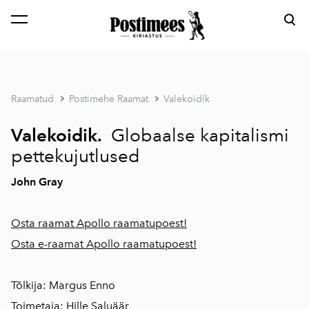
lisati ostukorvi.
Vaata ostukorvi
Raamatud
Postimehe Raamat
Valekoidik
Valekoidik.
Globaalse kapitalismi
pettekujutlused
John Gray
Osta raamat Apollo raamatupoest!
Osta e-raamat Apollo raamatupoest!
Tõlkija: Margus Enno
Toimetaja: Hille Saluäär