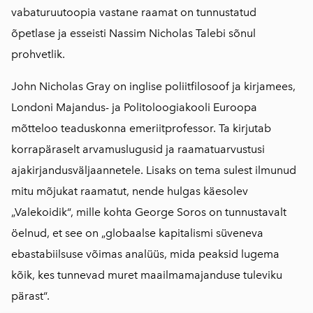
vabaturuutoopia vastane raamat on tunnustatud
õpetlase ja esseisti Nassim Nicholas Talebi sõnul
prohvetlik.
John Nicholas Gray on inglise poliitfilosoof ja kirjamees,
Londoni Majandus- ja Politoloogiakooli Euroopa
mõtteloo teaduskonna emeriitprofessor. Ta kirjutab
korrapäraselt arvamuslugusid ja raamatuarvustusi
ajakirjandusväljaannetele. Lisaks on tema sulest ilmunud
mitu mõjukat raamatut, nende hulgas käesolev
„Valekoidik“, mille kohta George Soros on tunnustavalt
öelnud, et see on „globaalse kapitalismi süveneva
ebastabiilsuse võimas analüüs, mida peaksid lugema
kõik, kes tunnevad muret maailmamajanduse tuleviku
pärast“.